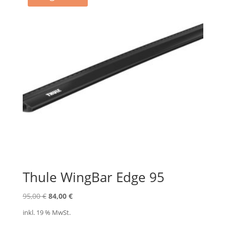
Thule WingBar Edge 95
Ursprünglicher
Aktueller
95,00
€
84,00
€
Preis
Preis
inkl. 19 % MwSt.
war:
ist: