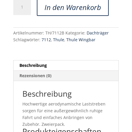
190,00 €
167,20 €.
Thule
In den Warenkorb
Wingbar
Evo
118
Menge
Artikelnummer:
TH/7112B
Kategorie:
Dachträger
Schlagwörter:
7112
,
Thule
,
Thule Wingbar
Beschreibung
Rezensionen (0)
Beschreibung
Hochwertige aerodynamische Laststreben
sorgen für eine außergewöhnlich ruhige
Fahrt und einfaches Anbringen von
Zubehör. Zweierpack.
Produkteigenschaften