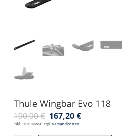
Thule Wingbar Evo 118
Ursprünglicher
Aktueller
190,00
€
167,20
€
Preis
Preis
inkl. 19 % MwSt.
zzgl.
Versandkosten
war:
ist: