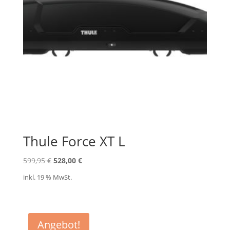
Thule Force XT L
Ursprünglicher
Aktueller
599,95
€
528,00
€
Preis
Preis
inkl. 19 % MwSt.
war:
ist:
599,95 €
528,00 €.
Angebot!