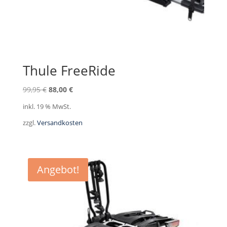
Thule FreeRide
Ursprünglicher
Aktueller
99,95
€
88,00
€
Preis
Preis
inkl. 19 % MwSt.
war:
ist:
zzgl.
Versandkosten
99,95 €
88,00 €.
Angebot!