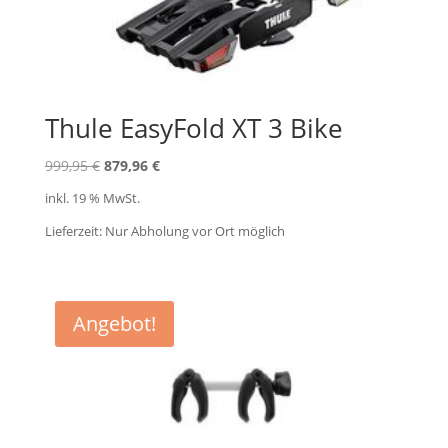
Thule EasyFold XT 3 Bike
Ursprünglicher
Aktueller
999,95
€
879,96
€
Preis
Preis
inkl. 19 % MwSt.
war:
ist:
Lieferzeit:
Nur Abholung vor Ort möglich
999,95 €
879,96 €.
Angebot!