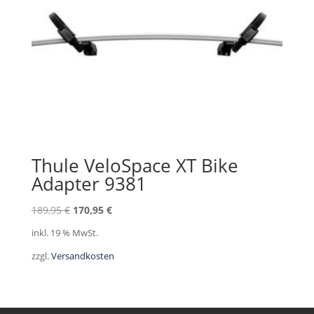
Thule VeloSpace XT Bike
Adapter 9381
Ursprünglicher
Aktueller
189,95
€
170,95
€
Preis
Preis
inkl. 19 % MwSt.
war:
ist:
zzgl.
Versandkosten
189,95 €
170,95 €.