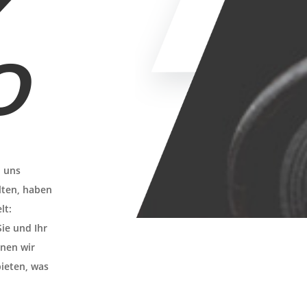
Y
O
n uns
lten, haben
lt:
Sie und Ihr
nnen wir
bieten, was