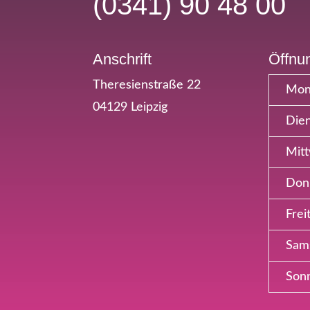
(0341) 90 48 00
Anschrift
Öffnu
Theresienstraße 22
Mon
04129 Leipzig
Dien
Mit
Don
Frei
Sam
Son