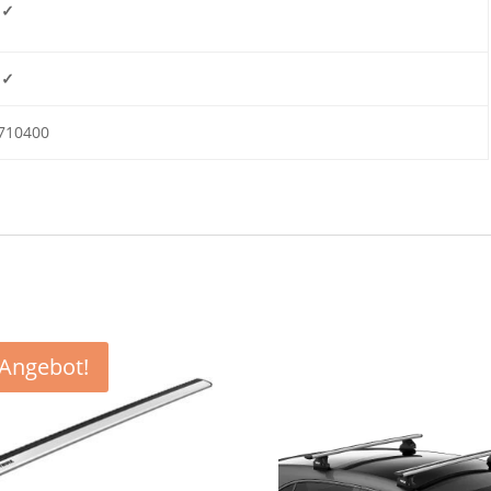
✓
✓
710400
Angebot!