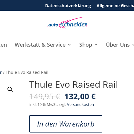
Datenschutzerklärung
Allgemeine Gesch
gen
Werkstatt & Service
Shop
Über Uns
r
/ Thule Evo Raised Rail
Thule Evo Raised Rail
Ursprünglicher
Aktueller
149,95
€
132,00
€
Preis
Preis
inkl. 19 % MwSt.
zzgl.
Versandkosten
war:
ist:
149,95 €
132,00 €.
Thule
In den Warenkorb
Evo
Raised