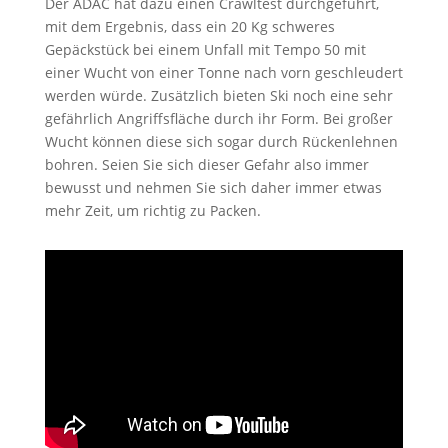
Der ADAC hat dazu einen Crawltest durchgeführt,
mit dem Ergebnis, dass ein 20 Kg schweres
Gepäckstück bei einem Unfall mit Tempo 50 mit
einer Wucht von einer Tonne nach vorn geschleudert
werden würde. Zusätzlich bieten Ski noch eine sehr
gefährlich Angriffsfläche durch ihr Form. Bei großer
Wucht können diese sich sogar durch Rückenlehnen
bohren. Seien Sie sich dieser Gefahr also immer
bewusst und nehmen Sie sich daher immer etwas
mehr Zeit, um richtig zu Packen.