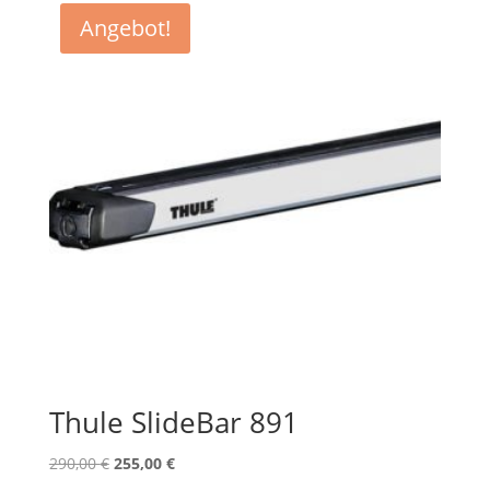
Angebot!
Thule SlideBar 891
Ursprünglicher
Aktueller
290,00
€
255,00
€
Preis
Preis