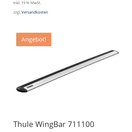
inkl. 19 % MwSt.
war:
ist:
zzgl.
Versandkosten
290,00 €
255,00 €.
Angebot!
Thule WingBar 711100