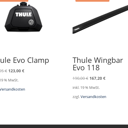
ule Evo Clamp
Thule Wingbar
Evo 118
Ursprünglicher
Aktueller
,95
€
123,00
€
Preis
Preis
Ursprünglicher
Aktueller
190,00
€
167,20
€
 19 % MwSt.
war:
ist:
Preis
Preis
inkl. 19 % MwSt.
Versandkosten
139,95 €
123,00 €.
war:
ist:
zzgl.
Versandkosten
190,00 €
167,20 €.