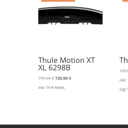
Thule Motion XT
Th
XL 6298B
139
Ursprünglicher
Aktueller
799,95
€
720,00
€
inkl.
Preis
Preis
inkl. 19 % MwSt.
zzgl.
war:
ist:
799,95 €
720,00 €.