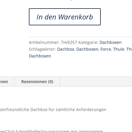
Thule
In den Warenkorb
Force
XT
L
Menge
Artikelnummer:
TH/6357
Kategorie:
Dachboxen
Schlagwörter:
Dachbox
,
Dachboxen
,
Force
,
Thule
,
Th
Dachboxen
onen
Rezensionen (0)
tzerfreundliche Dachbox für sämtliche Anforderungen
erClick Schnellbefestigungssystem mit integriertem