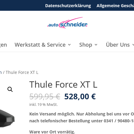
Datenschutzerklärung
Allgemeine Gesch
gen
Werkstatt & Service
Shop
Über Uns
n
/ Thule Force XT L
Thule Force XT L
Ursprünglicher
Aktueller
599,95
€
528,00
€
Preis
Preis
inkl. 19 % MwSt.
war:
ist:
Kein Versand möglich. Nur Abholung bei uns vor O
599,95 €
528,00 €.
nach telefonischer Bestellung unter 0341 / 90480-1
Ware vor Ort vorrätig.