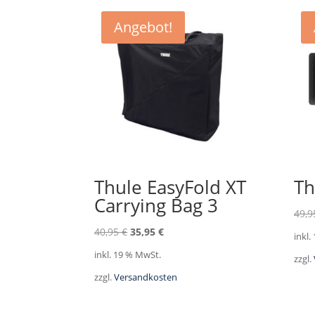
Angebot!
Thule EasyFold XT
Th
Carrying Bag 3
49,
Ursprünglicher
Aktueller
40,95
€
35,95
€
inkl.
Preis
Preis
inkl. 19 % MwSt.
zzgl.
war:
ist:
zzgl.
Versandkosten
40,95 €
35,95 €.