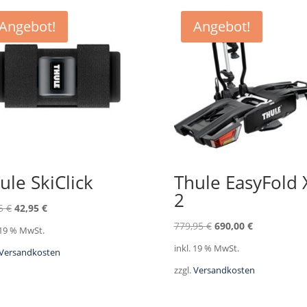
Angebot!
Angebot!
ule SkiClick
Thule EasyFold 
2
Ursprünglicher
Aktueller
95
€
42,95
€
Preis
Preis
Ursprünglicher
Aktueller
779,95
€
690,00
€
 19 % MwSt.
war:
ist:
Preis
Preis
inkl. 19 % MwSt.
Versandkosten
49,95 €
42,95 €.
war:
ist:
zzgl.
Versandkosten
779,95 €
690,00 €.