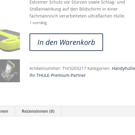
Extremer Schutz vor Stürzen sowie Schlag- und
Stoßeinwirkung auf den Bildschirm in einer
fachmännisch verarbeiteten ultraflachen Hülle.
1 vorrätig
Thule
In den Warenkorb
Atmos
X5
Handyhülle
für
Artikelnummer:
TH/3203217
Kategorien:
Handyhüll
iPhone
Ihr THULE-Premium-Partner
6Plus/6S
Plus
3203217
Menge
onen
Rezensionen (0)