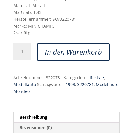
Material: Metall
Maßstab: 1:43
Herstellernummer: SO/3220781
Marke: MINICHAMPS
2 vorrätig
Ford
In den Warenkorb
Modellauto
Kollektion
1:87
(Mondeo
Artikelnummer:
3220781
Kategorien:
Lifestyle
,
'93
Modellauto
Schlagwörter:
1993
,
3220781
,
Modellauto
,
5-
Mondeo
türig)
3220781
Menge
Beschreibung
Rezensionen (0)