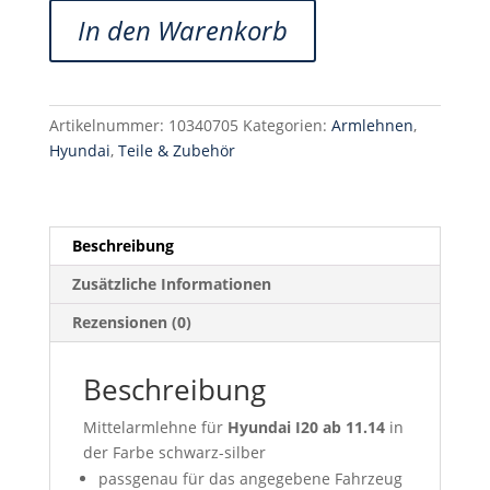
ARMSTER
In den Warenkorb
2
Premium
Mittelarmlehne
[silber]
Artikelnummer:
10340705
Kategorien:
Armlehnen
,
Hyundai
Hyundai
,
Teile & Zubehör
I20
ab
11.14
Menge
Beschreibung
Zusätzliche Informationen
Rezensionen (0)
Beschreibung
Mittelarmlehne für
Hyundai I20 ab 11.14
in
der Farbe schwarz-silber
passgenau für das angegebene Fahrzeug