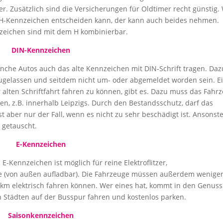
er. Zusätzlich sind die Versicherungen für Oldtimer recht günstig.
 H-Kennzeichen entscheiden kann, der kann auch beides nehmen.
nzeichen sind mit dem H kombinierbar.
DIN-Kennzeichen
che Autos auch das alte Kennzeichen mit DIN-Schrift tragen. Daz
ugelassen und seitdem nicht um- oder abgemeldet worden sein. E
 alten Schriftfahrt fahren zu können, gibt es. Dazu muss das Fahr
, z.B. innerhalb Leipzigs. Durch den Bestandsschutz, darf das
t aber nur der Fall, wenn es nicht zu sehr beschädigt ist. Ansonst
t getauscht.
E-Kennzeichen
-Kennzeichen ist möglich für reine Elektroflitzer,
de (von außen aufladbar). Die Fahrzeuge müssen außerdem weniger
m elektrisch fahren können. Wer eines hat, kommt in den Genuss
 Städten auf der Busspur fahren und kostenlos parken.
Saisonkennzeichen