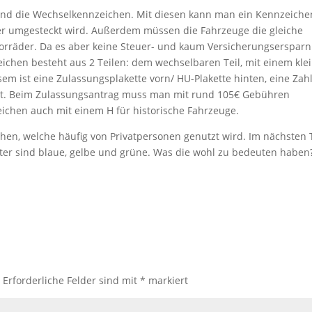
sind die Wechselkennzeichen. Mit diesen kann man ein Kennzeiche
r umgesteckt wird. Außerdem müssen die Fahrzeuge die gleiche
torräder. Da es aber keine Steuer- und kaum Versicherungsersparn
zeichen besteht aus 2 Teilen: dem wechselbaren Teil, mit einem kle
em ist eine Zulassungsplakette vorn/ HU-Plakette hinten, eine Zah
ägt. Beim Zulassungsantrag muss man mit rund 105€ Gebühren
eichen auch mit einem H für historische Fahrzeuge.
hen, welche häufig von Privatpersonen genutzt wird. Im nächsten T
unter sind blaue, gelbe und grüne. Was die wohl zu bedeuten habe
.
Erforderliche Felder sind mit
*
markiert