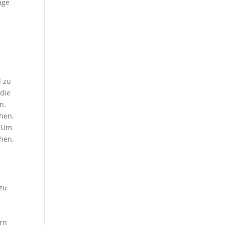
age
d zu
 die
n.
chen,
. Um
chen,
 zu
d
ern