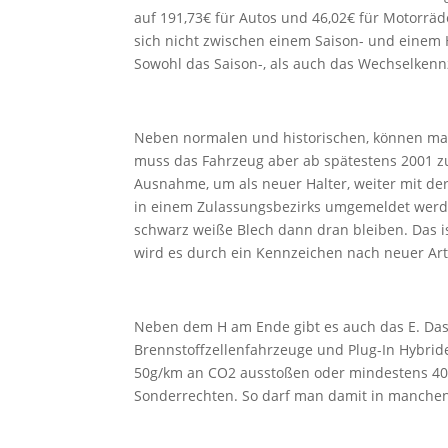
auf 191,73€ für Autos und 46,02€ für Motorräd
sich nicht zwischen einem Saison- und einem
Sowohl das Saison-, als auch das Wechselken
Neben normalen und historischen, können man
muss das Fahrzeug aber ab spätestens 2001 z
Ausnahme, um als neuer Halter, weiter mit der
in einem Zulassungsbezirks umgemeldet werden
schwarz weiße Blech dann dran bleiben. Das is
wird es durch ein Kennzeichen nach neuer Ar
Neben dem H am Ende gibt es auch das E. Das E
Brennstoffzellenfahrzeuge und Plug-In Hybri
50g/km an CO2 ausstoßen oder mindestens 40k
Sonderrechten. So darf man damit in manchen