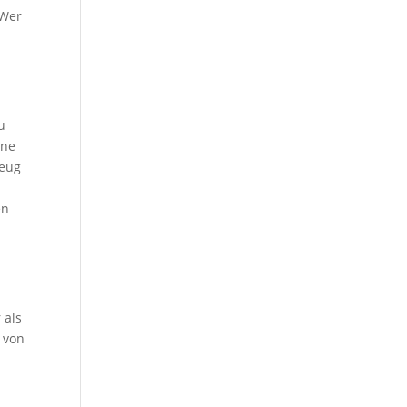
 Wer
u
ine
zeug
en
 als
 von