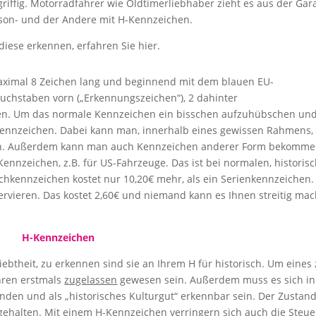
griffig. Motorradfahrer wie Oldtimerliebhaber zieht es aus der Gar
ison- und der Andere mit H-Kennzeichen.
iese erkennen, erfahren Sie hier.
aximal 8 Zeichen lang und beginnend mit dem blauen EU-
uchstaben vorn („Erkennungszeichen“), 2 dahinter
gen. Um das normale Kennzeichen ein bisschen aufzuhübschen un
kennzeichen. Dabei kann man, innerhalb eines gewissen Rahmens,
en. Außerdem kann man auch Kennzeichen anderer Form bekomme
ennzeichen, z.B. für US-Fahrzeuge. Das ist bei normalen, historis
chkennzeichen kostet nur 10,20€ mehr, als ein Serienkennzeichen
servieren. Das kostet 2,60€ und niemand kann es Ihnen streitig ma
H-Kennzeichen
ebtheit, zu erkennen sind sie an Ihrem H für historisch. Um eines
hren erstmals
zugelassen
gewesen sein. Außerdem muss es sich in
nden und als „historisches Kulturgut“ erkennbar sein. Der Zustan
gehalten. Mit einem H-Kennzeichen verringern sich auch die Steu