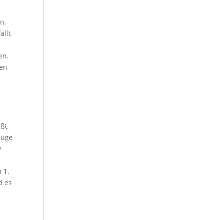
n,
ällt
en.
hen
ßt,
euge
w
 1.
d es