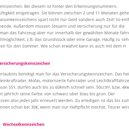
nkennzeichen. Bei diesem ist hinter den Erkennungsnummern,
ültigkeit eingetragen. Sie können zwischen 2 und 11 Monaten gelte
Saisonkennzeichens spart nicht nur Geld sondern auch Zeit! So entf
nende. Außerdem müssen Steuern und Versicherung nur für die
 man das Fahrzeug aber nur innerhalb der gewählten Monate fahr
llmöglichkeit, z.B. das Grundstück oder eine Garage. Häufig zu se
len für den Sommer. Wie schon erwähnt kann es auch mit dem H
ersicherungskennzeichen
erlaubnis benötigt man für das Versicherungskennzeichen. Das hei
 Kleinkrafträder, Mofas, motorisierte Fahrräder und Leichtkraftfahrz
son S51, dürfen auch bis zu 60km/h schnell sein. 50ccm³, bzw. 4k
 jährlich seine Farbe, von schwarz über blau bis grün. Der
en also jedes Jahr erneuert werden. Zu erledigen ist das bis zum
innen schon bei 30€, wenn man nur Haftpflicht möchte. Teurer wir
Wechselkennzeichen