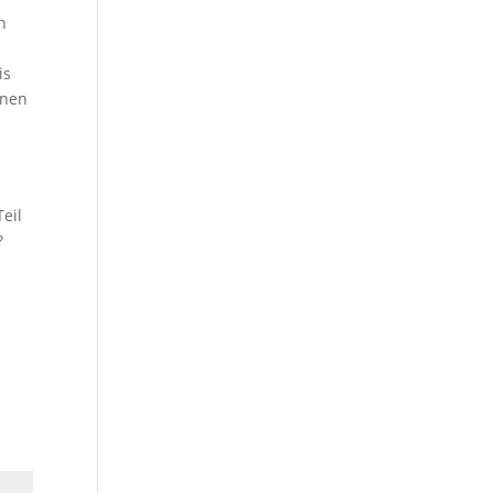
n
is
inen
l
eil
n?