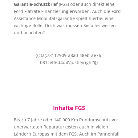
Garantie-Schutzbrief
(FGS) oder
a
uch direkt
eine
Ford Flatrate Finanzierung erworben. Auch die Ford
Assistance Mobilitätsgarantie spielt h
ierbei eine
wichti
ge
Rolle. Doch was müssen Sie alles wissen
und beachten?
{{cta(‚78117909-a8a0-48eb-ae76-
081ceff6d4d4′,’justifyright‘)}}
Inhalte FGS
Bis zu 7 Jahre oder 140.000 Km Rundumschutz vor
unerwarteten Reparaturkosten auch in vielen
Ländern Europas mit dem FGS. Auch im Pannenfall