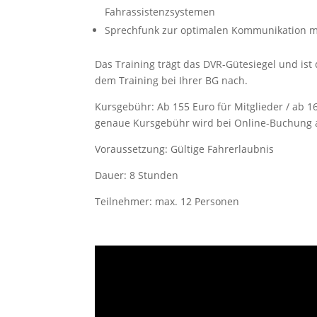
Fahrassistenzsystemen
Sprechfunk zur optimalen Kommunikation m
Das Training trägt das DVR-Gütesiegel und is
dem Training bei Ihrer BG nach.
Kursgebühr:
Ab 155 Euro für Mitglieder / ab 1
genaue Kursgebühr wird bei Online-Buchung 
Voraussetzung: Gültige Fahrerlaubnis
Dauer: 8 Stunden
Teilnehmer: max. 12 Personen