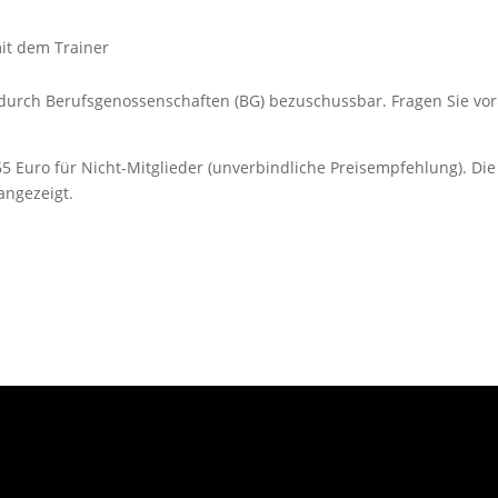
it dem Trainer
t durch Berufsgenossenschaften (BG) bezuschussbar. Fragen Sie vor
65 Euro für Nicht-Mitglieder (unverbindliche Preisempfehlung). Die
angezeigt.