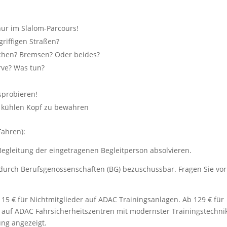
 nur im Slalom-Parcours!
riffigen Straßen?
ichen? Bremsen? Oder beides?
rve? Was tun?
sprobieren!
en kühlen Kopf zu bewahren
Fahren):
Begleitung der eingetragenen Begleitperson absolvieren.
t durch Berufsgenossenschaften (BG) bezuschussbar. Fragen Sie vor
115 € für Nichtmitglieder auf ADAC Trainingsanlagen. Ab 129 € für
r auf ADAC Fahrsicherheitszentren mit modernster Trainingstechni
ng angezeigt.