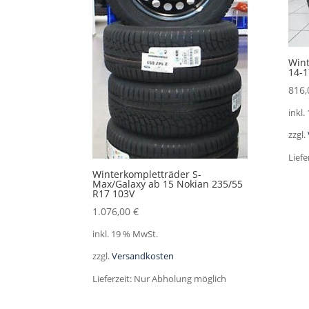
Win
14-1
816
inkl.
zzgl.
Liefe
Winterkompletträder S-
Max/Galaxy ab 15 Nokian 235/55
R17 103V
1.076,00
€
inkl. 19 % MwSt.
zzgl.
Versandkosten
Lieferzeit:
Nur Abholung möglich