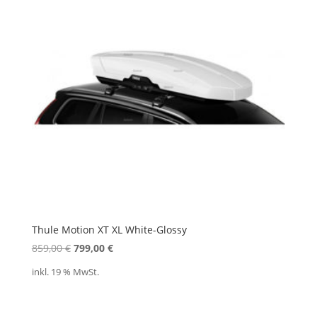
Thule Motion XT XL White-Glossy
Ursprünglicher
Aktueller
859,00
€
799,00
€
Preis
Preis
inkl. 19 % MwSt.
war:
ist:
859,00 €
799,00 €.