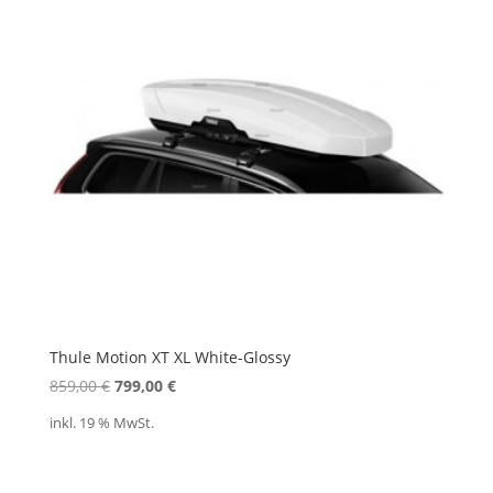
Thule Motion XT XL White-Glossy
Ursprünglicher
Aktueller
859,00
€
799,00
€
Preis
Preis
inkl. 19 % MwSt.
war:
ist:
859,00 €
799,00 €.