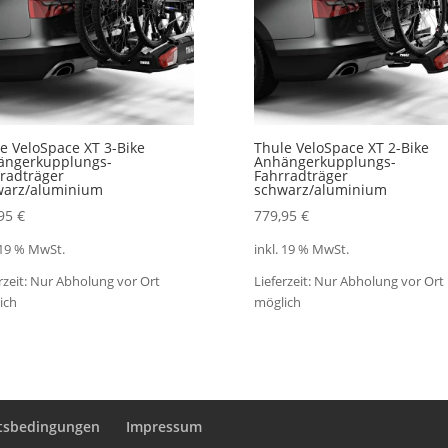
e VeloSpace XT 3-Bike
Thule VeloSpace XT 2-Bike
ängerkupplungs-
Anhängerkupplungs-
radträger
Fahrradträger
warz/aluminium
schwarz/aluminium
,95
€
779,95
€
 19 % MwSt.
inkl. 19 % MwSt.
rzeit:
Nur Abholung vor Ort
Lieferzeit:
Nur Abholung vor Ort
ich
möglich
ftsbedingungen
Impressum