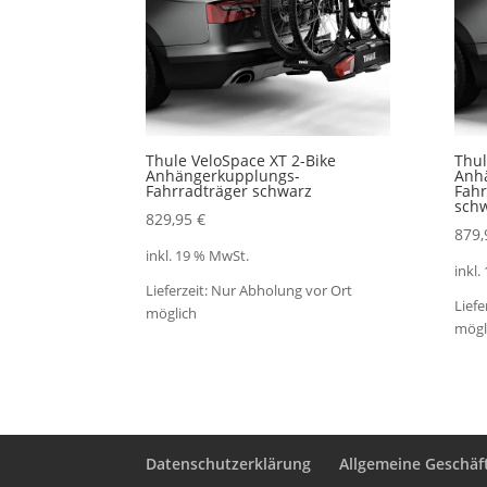
Thule VeloSpace XT 2-Bike
Thul
Anhängerkupplungs-
Anh
Fahrradträger schwarz
Fahr
sch
829,95
€
879
inkl. 19 % MwSt.
inkl.
Lieferzeit:
Nur Abholung vor Ort
Liefe
möglich
mögl
Datenschutzerklärung
Allgemeine Geschä