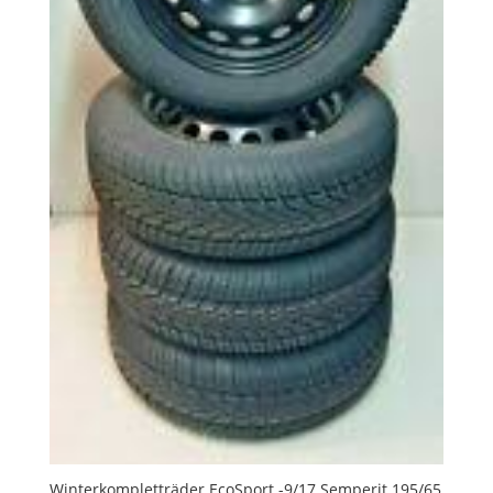
Winterkompletträder EcoSport -9/17 Semperit 195/65