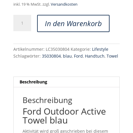
inkl. 19 % MwSt.
zzgl.
Versandkosten
Ford
In den Warenkorb
Outdoor
Active
Towel
blau
Artikelnummer:
LC35030804
Kategorie:
Lifestyle
35030804
Schlagwörter:
35030804
,
blau
,
Ford
,
Handtuch
,
Towel
Menge
Beschreibung
Beschreibung
Ford Outdoor Active
Towel blau
Aktivität wird groß geschrieben bei diesem