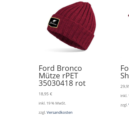
Ford Bronco
Fo
Mütze rPET
Sh
35030418 rot
29,
18,95
€
inkl.
inkl. 19 % MwSt.
zzgl.
zzgl.
Versandkosten