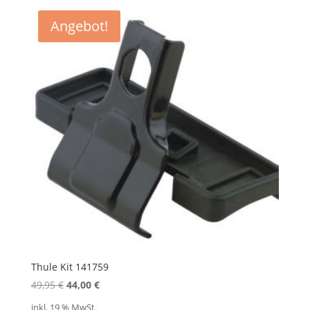
Angebot!
Thule Kit 141759
Ursprünglicher
Aktueller
49,95
€
44,00
€
Preis
Preis
inkl. 19 % MwSt.