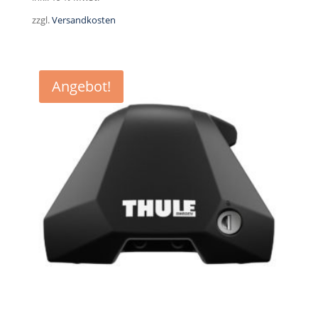
war:
ist:
zzgl.
Versandkosten
49,95 €
44,00 €.
Angebot!