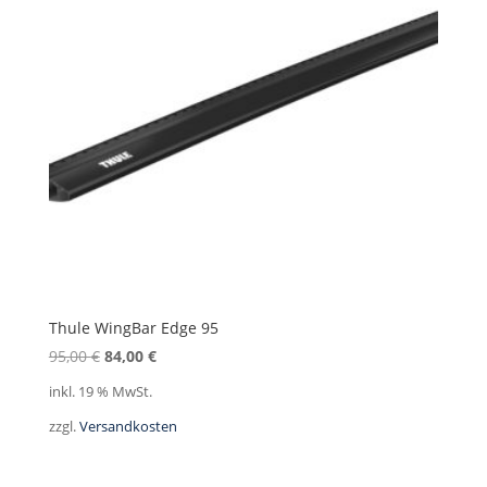
Thule WingBar Edge 95
Ursprünglicher
Aktueller
95,00
€
84,00
€
Preis
Preis
inkl. 19 % MwSt.
war:
ist:
zzgl.
Versandkosten
95,00 €
84,00 €.