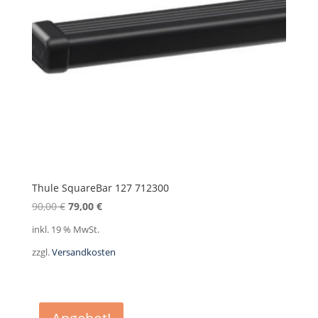
Thule SquareBar 127 712300
Ursprünglicher
Aktueller
90,00
€
79,00
€
Preis
Preis
inkl. 19 % MwSt.
war:
ist:
zzgl.
Versandkosten
90,00 €
79,00 €.