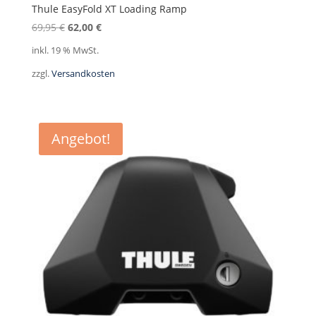
Thule EasyFold XT Loading Ramp
Ursprünglicher
Aktueller
69,95
€
62,00
€
Preis
Preis
inkl. 19 % MwSt.
war:
ist:
zzgl.
Versandkosten
69,95 €
62,00 €.
Angebot!