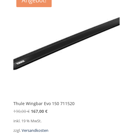
Angebot!
Thule Wingbar Evo 150 711520
Ursprünglicher
Aktueller
190,00
€
167,00
€
Preis
Preis
inkl. 19 % MwSt.
war:
ist:
zzgl.
Versandkosten
190,00 €
167,00 €.