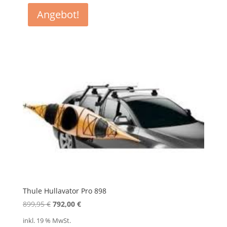
Angebot!
Thule Hullavator Pro 898
Ursprünglicher
Aktueller
899,95
€
792,00
€
Preis
Preis
inkl. 19 % MwSt.
war:
ist: