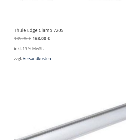
Thule Edge Clamp 7205
Ursprünglicher
Aktueller
189,95
€
168,00
€
Preis
Preis
inkl. 19 % MwSt.
war:
ist:
zzgl.
Versandkosten
189,95 €
168,00 €.