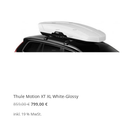
Thule Motion XT XL White-Glossy
Ursprünglicher
Aktueller
859,00
€
799,00
€
Preis
Preis
inkl. 19 % MwSt.
war:
ist:
859,00 €
799,00 €.